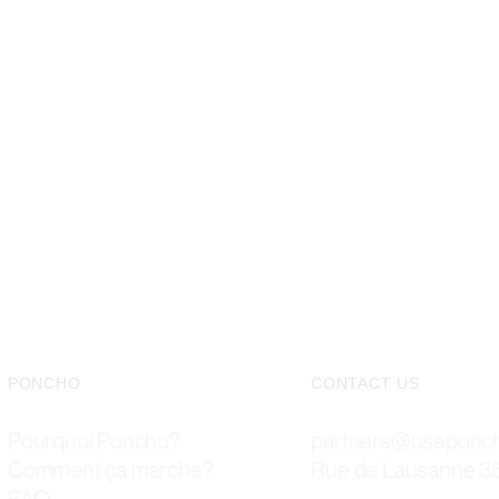
PONCHO GARANTIT LEUR SATISFACTION, BEAU TEMPS O
Offrez à vos clients un
météo avec Poncho.
PONCHO
CONTACT US
Pourquoi Poncho?
partners@useponc
Comment ça marche?
Rue de Lausanne 35
FAQ