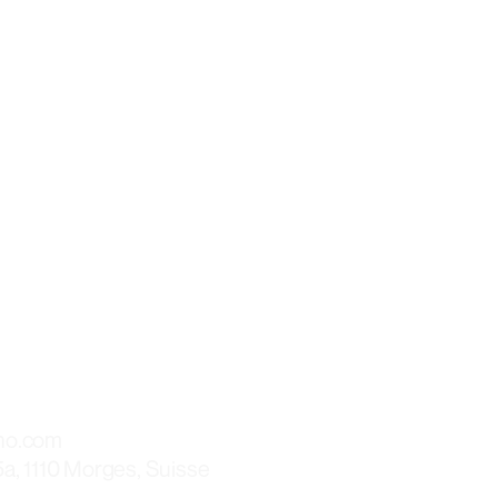
U NON.
e garantie
ho.com
a, 1110 Morges, Suisse